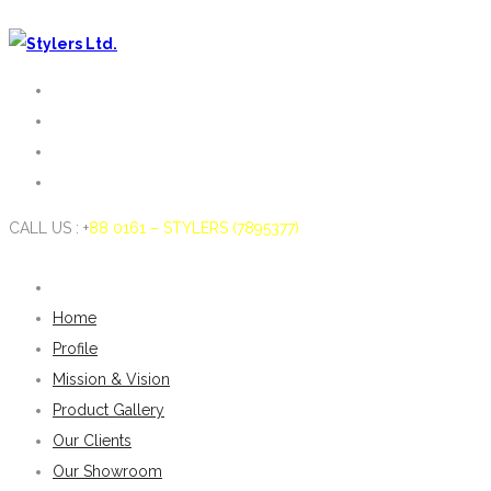
CALL US : +
88 0161 – STYLERS (7895377)
Home
Profile
Mission & Vision
Product Gallery
Our Clients
Our Showroom