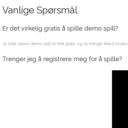
Vanlige Spørsmål
Er det virkelig gratis å spille demo spill?
Ja, total casino demo-spill er helt gratis, og du trenger ikke å bruke
Trenger jeg å registrere meg for å spille?