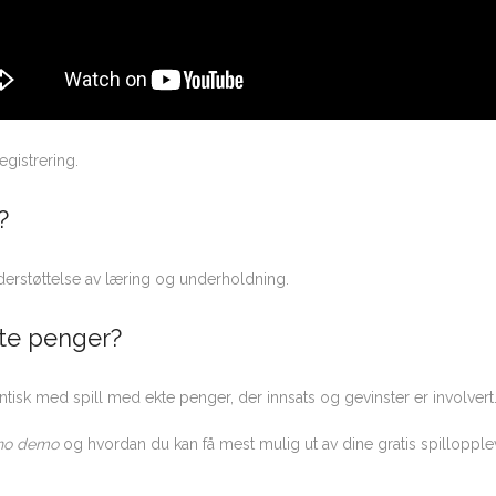
egistrering.
?
derstøttelse av læring og underholdning.
te penger?
ntisk med spill med ekte penger, der innsats og gevinster er involvert
ino demo
og hvordan du kan få mest mulig ut av dine gratis spillopplev