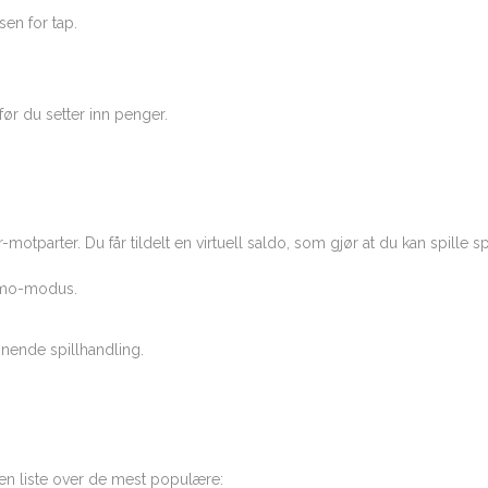
en for tap.
før du setter inn penger.
rter. Du får tildelt en virtuell saldo, som gjør at du kan spille spi
demo-modus.
nende spillhandling.
 en liste over de mest populære: