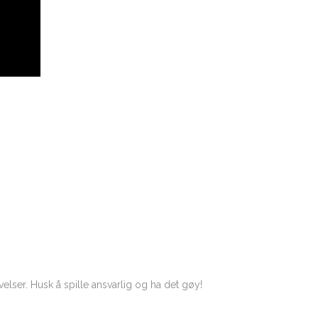
.
elser. Husk å spille ansvarlig og ha det gøy!