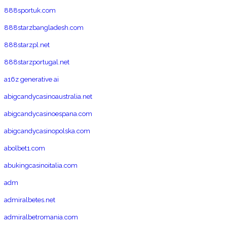
888sportuk.com
888starzbangladesh.com
888starzpl.net
888starzportugal.net
a16z generative ai
abigcandycasinoaustralia.net
abigcandycasinoespana.com
abigcandycasinopolska.com
abolbet1.com
abukingcasinoitalia.com
adm
admiralbetes.net
admiralbetromania.com