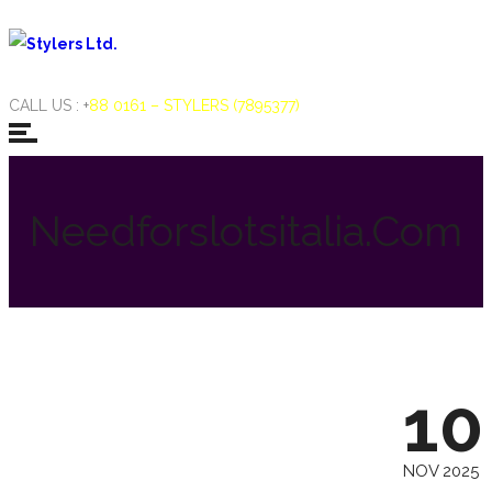
CALL US : +
88 0161 – STYLERS (7895377)
Needforslotsitalia.com
10
NOV 2025