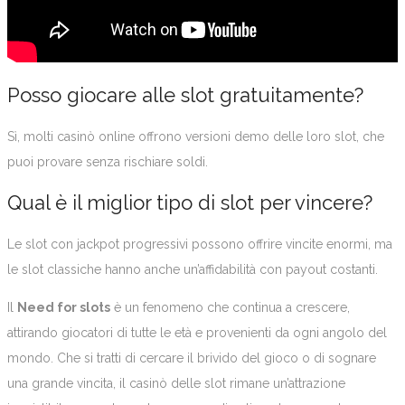
Posso giocare alle slot gratuitamente?
Sì, molti casinò online offrono versioni demo delle loro slot, che
puoi provare senza rischiare soldi.
Qual è il miglior tipo di slot per vincere?
Le slot con jackpot progressivi possono offrire vincite enormi, ma
le slot classiche hanno anche un’affidabilità con payout costanti.
Il
Need for slots
è un fenomeno che continua a crescere,
attirando giocatori di tutte le età e provenienti da ogni angolo del
mondo. Che si tratti di cercare il brivido del gioco o di sognare
una grande vincita, il casinò delle slot rimane un’attrazione