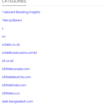
CATEGORIES
! Valorant Boosting Insights
! Без рубрики
1
10
10bet1.co.uk
10betbrasilcasino.combr
18.12 all
188betcanada.com
188betdeutche.com
188betindia.com
188betus.us
1bet-bangladesh.com