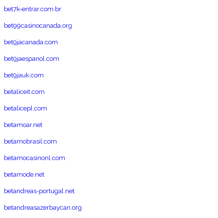
bet7k-entrar.com.br
bet99casinocanada.org
bet9jacanada.com
bet9jaespanol.com
bet9jauk.com
betaliceit.com
betalicepl.com
betamoar.net
betamobrasil.com
betamocasinonl.com
betamode.net
betandreas-portugal.net
betandreasazerbaycan.org