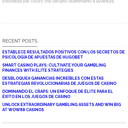
irresistibile per coloro che cercano divertimento e avventura.
RECENT POSTS
ESTABLECE RESULTADOS POSITIVOS CON LOS SECRETOS DE
PSICOLOGÍA DE APUESTAS DE HUGOBET
SMART CASINO PLAYS: CULTIVATE YOUR GAMBLING
FINANCES WITH ELITE STRATEGIES
DESBLOQUEA GANANCIAS INCREÍBLES CON ESTAS
ESTRATEGIAS REVOLUCIONARIAS DE JUEGOS DE CASINO
DOMINANDO EL CRAPS: UN ENFOQUE DE ÉLITE PARA EL
ÉXITO EN LOS JUEGOS DE CASINO
UNLOCK EXTRAORDINARY GAMBLING ASSETS AND WIN BIG
AT WOW88 CASINOS