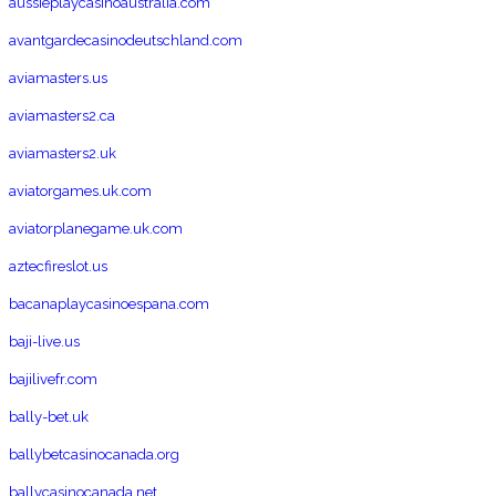
aussieplaycasinoaustralia.com
avantgardecasinodeutschland.com
aviamasters.us
aviamasters2.ca
aviamasters2.uk
aviatorgames.uk.com
aviatorplanegame.uk.com
aztecfireslot.us
bacanaplaycasinoespana.com
baji-live.us
bajilivefr.com
bally-bet.uk
ballybetcasinocanada.org
ballycasinocanada.net