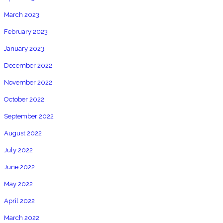
March 2023
February 2023
January 2023
December 2022
November 2022
October 2022
September 2022
August 2022
July 2022
June 2022
May 2022
April 2022
March 2022