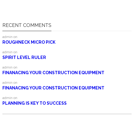
RECENT COMMENTS
admin
on
ROUGHNECK MICRO PICK
admin
on
SPIRIT LEVEL RULER
admin
on
FINANACING YOUR CONSTRUCTION EQUIPMENT
admin
on
FINANACING YOUR CONSTRUCTION EQUIPMENT
admin
on
PLANNING IS KEY TO SUCCESS