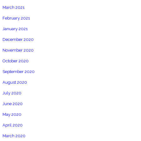
March 2021
February 2021
January 2021
December 2020
November 2020
October 2020
September 2020
August 2020
July 2020
June 2020
May 2020
April 2020
March 2020