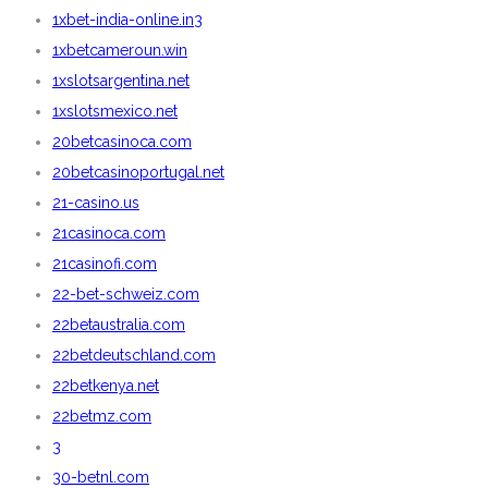
1xbet-india-online.in3
1xbetcameroun.win
1xslotsargentina.net
1xslotsmexico.net
20betcasinoca.com
20betcasinoportugal.net
21-casino.us
21casinoca.com
21casinofi.com
22-bet-schweiz.com
22betaustralia.com
22betdeutschland.com
22betkenya.net
22betmz.com
3
30-betnl.com