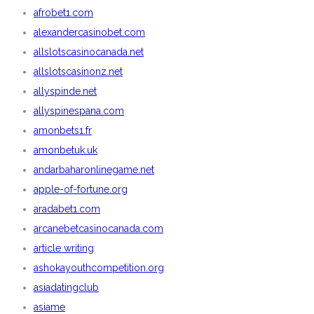
afrobet1.com
alexandercasinobet.com
allslotscasinocanada.net
allslotscasinonz.net
allyspinde.net
allyspinespana.com
amonbets1.fr
amonbetuk.uk
andarbaharonlinegame.net
apple-of-fortune.org
aradabet1.com
arcanebetcasinocanada.com
article writing
ashokayouthcompetition.org
asiadatingclub
asiame