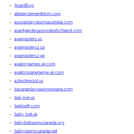
AsianBlog
atelierclementhbm.com
aussieplaycasinoaustralia.com
avantgardecasinodeutschland.com
aviamasters.us
aviamasters2.ca
aviamasters2.uk
aviatorgames.uk.com
aviatorplanegame.uk.com
aztecfireslot.us
bacanaplaycasinoespana.com
baji-live.us
bajilivefr.com
bally-bet.uk
ballybetcasinocanada.org
ballycasinocanada.net