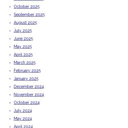
October 2025
September 2025
August 2025
July 2025
June 2025
May 2025
April 2025
March 2025
February 2025
January 2025
December 2024
November 2024
October 2024
July 2024
May 2024
April 2024