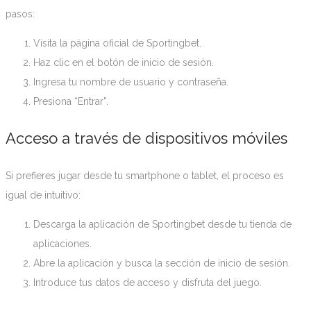
pasos:
Visita la página oficial de Sportingbet.
Haz clic en el botón de inicio de sesión.
Ingresa tu nombre de usuario y contraseña.
Presiona “Entrar”.
Acceso a través de dispositivos móviles
Si prefieres jugar desde tu smartphone o tablet, el proceso es
igual de intuitivo:
Descarga la aplicación de Sportingbet desde tu tienda de
aplicaciones.
Abre la aplicación y busca la sección de inicio de sesión.
Introduce tus datos de acceso y disfruta del juego.