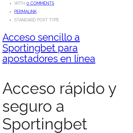
WITH
0 COMMENTS
PERMALINK
STANDARD POST TYPE
Acceso sencillo a
Sportingbet para
apostadores en línea
Acceso rápido y
seguro a
Sportingbet