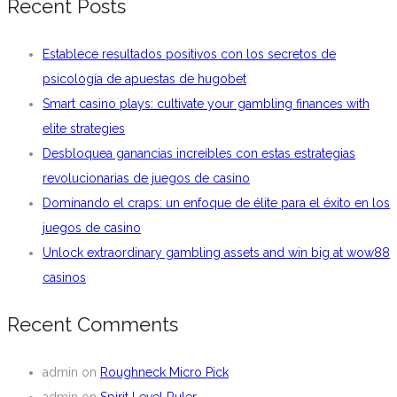
Recent Posts
Establece resultados positivos con los secretos de
psicología de apuestas de hugobet
Smart casino plays: cultivate your gambling finances with
elite strategies
Desbloquea ganancias increíbles con estas estrategias
revolucionarias de juegos de casino
Dominando el craps: un enfoque de élite para el éxito en los
juegos de casino
Unlock extraordinary gambling assets and win big at wow88
casinos
Recent Comments
admin
on
Roughneck Micro Pick
admin
on
Spirit Level Ruler