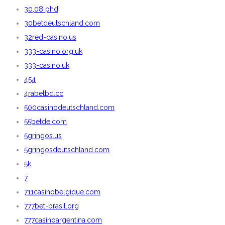
30,08 phd
30betdeutschland.com
32red-casino.us
333-casino.org.uk
333-casino.uk
454
4rabetbd.cc
500casinodeutschland.com
55betde.com
5gringos.us
5gringosdeutschland.com
5k
7
711casinobelgique.com
777bet-brasil.org
777casinoargentina.com