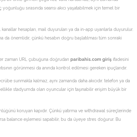
 yoğunluğu sırasında seansı akıcı yaşatabilmek için temel bir
l kanallar hesapları, mail duyuruları ya da in-app uyarılarla duyurulur.
ha da önemlidir, çünkü hesabın doğru başlatılması tüm sonraki
tik her zaman URL çubuğuna doğrudan
paribahis.com giriş
ifadesini
ntısının görünmesi da anında kontrol edilmesi gereken ipuçlarıdır.
tecrübe sunmakla kalmaz, aynı zamanda daha akıcıdır. telefon ya da
llikle stadyumda olan oyuncular için taşınabilir erişim büyük bir
ünlüğünü koruyan kapıdır. Çünkü yatırma ve withdrawal süreçlerinde
rsa balance eşlemesi sapabilir, bu da üyeye stres doğurur. Bu