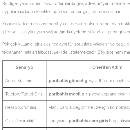
Bir diğer yararlı öneri, favori ortamlarda giriş adresini “yer imlerin
uygulaması tarzı eklentiler, app benzeri bir giriş tecrübesi sunar.
Kısacası fark etmeksizin mobil ya da desktop olsun, temel olan nokt
şifre politikasıyla uyum sağladığında üyelerin istikrarlı akışında güv
Pek çok kullanıcı giriş akışında aynı tür sorunlara yakalanır ve çoğu d
tekrarlanan hataları tablosal şekilde listelemektedir. Böylece hem
Senaryo
Önerilen Adım
Adres Kullanımı
paribahis güncel giriş
URL’lerini onaylı 
Telefon/Tablet Girişi
paribahis mobil giriş
veya app ana ekran i
Hesap Koruması
Planlı parola değiştirme , zengin kombinas
Giriş Devamlılığı
Tarayıcıda
paribahis.com giriş
bağlantısın