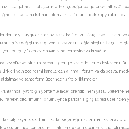
amaz hâle gelmesini oluşturur; adres çubuğunda görünen “https://” ibar
dığında bu koruma katmanı otomatik aktif olur; ancak kopya alan adlar
tandartlarıyla uygulanır: en az sekiz harf, büyük/küçük yazı, rakam ve 
lıklarla şifre değiştirmek güvenlik seviyesini sağlamlaştırır. İlk çekim
 ve yeni belge yüklemek onayın ivmelenmesine katkı sağlar.
ma, tek şifre ve oturum zaman aşımı gibi ek tedbirlerle desteklenir. Bu
riş linkleri yalnızca resmî kanallardan alınmalı, forum ya da sosyal med
ı aldatmak ve sahte form üzerinden şifre biriktirmektir.
anlarında “yatırdığın yöntemle iade” prensibi hem yasal ilkelerine hem
 hareket bildirimlerini önler. Ayrıca paribahis giriş adresi üzerinden ya
 ortak bilgisayarlarda “beni hatırla” seçeneğini kullanmamak, tarayıcı 
bilde oturum açarken bildirim izinlerini gözden geçirmek, şüpheli mesaj