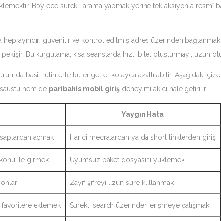
e” eklemektir. Böylece sürekli arama yapmak yerine tek aksiyonla resmî b
a hep aynıdır: güvenilir ve kontrol edilmiş adres üzerinden bağlanmak
en pekişir. Bu kurgulama, kısa seanslarda hızlı bilet oluşturmayı, uzun o
urumda basit rutinlerle bu engeller kolayca azaltılabilir. Aşağıdaki çiz
 masaüstü hem de
paribahis mobil giriş
deneyimi akıcı hale getirilir.
Yaygın Hata
hesaplardan açmak
Harici mecralardan ya da short linklerden giriş
konu ile girmek
Uyumsuz paket dosyasını yüklemek
yonlar
Zayıf şifreyi uzun süre kullanmak
ı favorilere eklemek
Sürekli search üzerinden erişmeye çalışmak