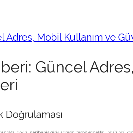
el Adres, Mobil Kullanım ve Güv
hberi: Güncel Adres
eri
nk Doğrulaması
ığı nokta, doğru
paribahis giriş
adresini tespit etmektir. link Çünkü k