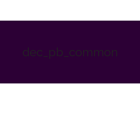
dec_pb_common