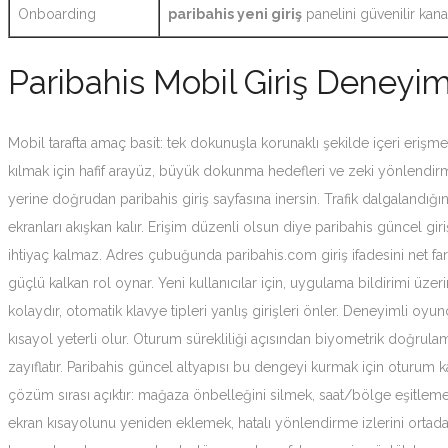
Onboarding
paribahis yeni giriş
panelini güvenilir kan
Paribahis Mobil Giriş Deneyimi 
Mobil tarafta amaç basit: tek dokunuşla korunaklı şekilde içeri eri
kılmak için hafif arayüz, büyük dokunma hedefleri ve zeki yönlendirm
yerine doğrudan paribahis giriş sayfasına inersin. Trafik dalgalandığı
ekranları akışkan kalır. Erişim düzenli olsun diye paribahis güncel gir
ihtiyaç kalmaz. Adres çubuğunda paribahis.com giriş ifadesini net fark
güçlü kalkan rol oynar. Yeni kullanıcılar için, uygulama bildirimi üzer
kolaydır, otomatik klavye tipleri yanlış girişleri önler. Deneyimli oyun
kısayol yeterli olur. Oturum sürekliliği açısından biyometrik doğrulam
zayıflatır. Paribahis güncel altyapısı bu dengeyi kurmak için oturum ka
çözüm sırası açıktır: mağaza önbelleğini silmek, saat/bölge eşitlemesin
ekran kısayolunu yeniden eklemek, hatalı yönlendirme izlerini ortada