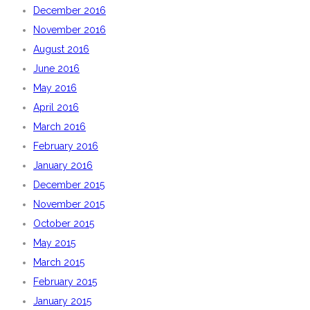
December 2016
November 2016
August 2016
June 2016
May 2016
April 2016
March 2016
February 2016
January 2016
December 2015
November 2015
October 2015
May 2015
March 2015
February 2015
January 2015