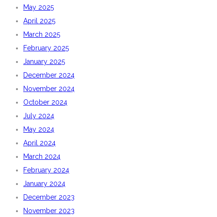
May 2025
April 2025
March 2025
February 2025
January 2025
December 2024
November 2024
October 2024
July 2024
May 2024
April 2024
March 2024
February 2024
January 2024
December 2023
November 2023