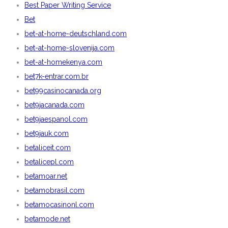
Best Paper Writing Service
Bet
bet-at-home-deutschland.com
bet-at-home-slovenija.com
bet-at-homekenya.com
bet7k-entrar.com.br
bet99casinocanada.org
bet9jacanada.com
bet9jaespanol.com
bet9jauk.com
betaliceit.com
betalicepl.com
betamoar.net
betamobrasil.com
betamocasinonl.com
betamode.net