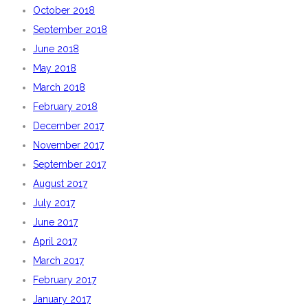
October 2018
September 2018
June 2018
May 2018
March 2018
February 2018
December 2017
November 2017
September 2017
August 2017
July 2017
June 2017
April 2017
March 2017
February 2017
January 2017