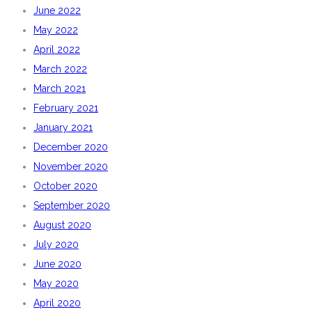
June 2022
May 2022
April 2022
March 2022
March 2021
February 2021
January 2021
December 2020
November 2020
October 2020
September 2020
August 2020
July 2020
June 2020
May 2020
April 2020