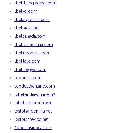
1bet-bangladesh.com
1bet-ci.com
1betargentina.com
1betbrasil.net
1betcanada.com
1betcasinoitalia.com
1betindonesia.com
1betitalia.com
1betmagyar.com
1gobrasil.com
1godeutschland.com
1xbet-india-online.in3
1xbetcameroun.win
1xslotsargentina.net
1xslotsmexico.net
20betcasinoca.com