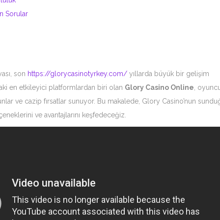
luluk
n Sorular
ası, son
https://glorycasinotyrkey.com/
yıllarda büyük bir gelişim
ki en etkileyici platformlardan biri olan
Glory Casino Online
, oyuncu
nlar ve cazip fırsatlar sunuyor. Bu makalede, Glory Casino’nun sundu
eneklerini ve avantajlarını keşfedeceğiz.