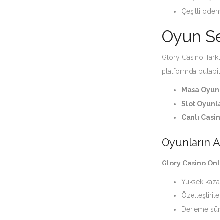
Çeşitli öde
Oyun Se
Glory Casino, fark
platformda bulabil
Masa Oyunl
Slot Oyunla
Canlı Casin
Oyunların A
Glory Casino Onl
Yüksek kaza
Özelleştirile
Deneme sürü