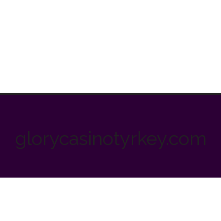
glorycasinotyrkey.com