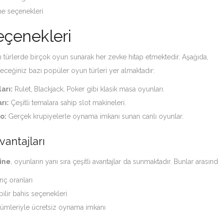
me seçenekleri
çenekleri
lı türlerde birçok oyun sunarak her zevke hitap etmektedir. Aşağıda,
eceğiniz bazı popüler oyun türleri yer almaktadır:
arı:
Rulet, Blackjack, Poker gibi klasik masa oyunları.
rı:
Çeşitli temalara sahip slot makineleri.
o:
Gerçek krupiyelerle oynama imkanı sunan canlı oyunlar.
vantajları
ine
, oyunların yanı sıra çeşitli avantajlar da sunmaktadır. Bunlar arasınd
nç oranları
bilir bahis seçenekleri
mleriyle ücretsiz oynama imkanı