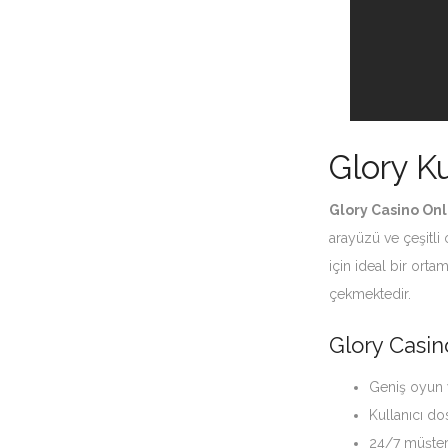
Glory K
Glory Casino Onl
arayüzü ve çeşitl
için ideal bir orta
çekmektedir.
Glory Casino
Geniş oyun 
Kullanıcı do
24/7 müşter