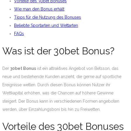
Vorteile des 30bet Bonuses
Wie man den Bonus erhält
Tipps für die Nutzung des Bonuses
Beliebte Sportarten und Wettarten
FAQs
Was ist der 30bet Bonus?
Der
30bet Bonus
ist ein attraktives Angebot von Betsson, das
neue und bestehende Kunden anzieht, die gerne auf sportliche
Ereignisse wetten. Durch diesen Bonus können Nutzer ihr
Wettkapital erhöhen, was die Chancen auf höhere Gewinne
steigert. Der Bonus kann in verschiedenen Formen angeboten
werden, über Einzahlungsboni bis hin zu Freiwetten.
Vorteile des 30bet Bonuses