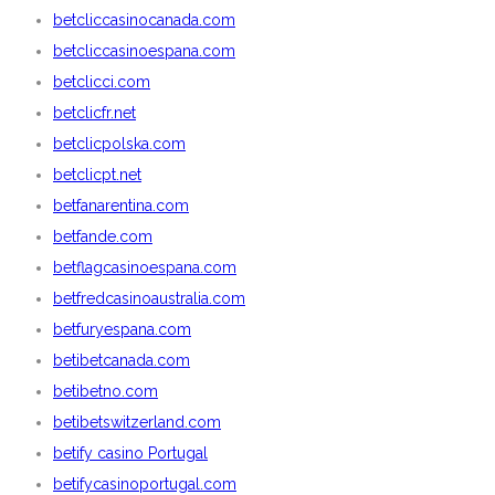
betcliccasinocanada.com
betcliccasinoespana.com
betclicci.com
betclicfr.net
betclicpolska.com
betclicpt.net
betfanarentina.com
betfande.com
betflagcasinoespana.com
betfredcasinoaustralia.com
betfuryespana.com
betibetcanada.com
betibetno.com
betibetswitzerland.com
betify casino Portugal
betifycasinoportugal.com