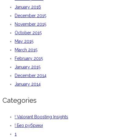
January 2016
December 2015
November 2015
October 2015
May 2015
March 2015
February 2015
January 2015
December 2014
January 2014
Categories
! Valorant Boosting Insights
! Без рубрики
1