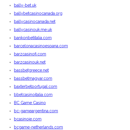
bally-bet.uk
ballybetcasinocanada.org
ballycasinocanada.net
ballycasinouk.me.uk
bankonbetitalia.com
barcelonacasinoespana.com
barzcasinofi.com
barzcasinouk.net
bassbetgreece.net
bassbetmagyar.com
baxterbetportugal.com
bbetcasinoitalia.com
BC Game Casino
bc-gameargentina.com
bcasinoie.com
bcgame-netherlands.com