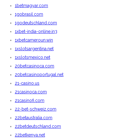
1betmagyar.com
1gobrasil.com
1godeutschland.com
1xbet-india-online.in3
1xbetcameroun.win
1xslotsargentina.net
1xslotsmexico.net
20betcasinoca.com
20betcasinoportugal.net
21-casino.us
21casinoca.com
21casinofi.com
22-bet-schweiz.com
22betaustralia.com
22betdeutschland.com
22betkenya.net