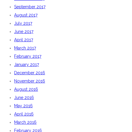
September 2017
August 2017
July 2017
June 2017
April 2017
March 2017
February 2017
January 2017
December 2016
November 2016
August 2016
June 2016
May 2016
April 2016
March 2016
February 2016