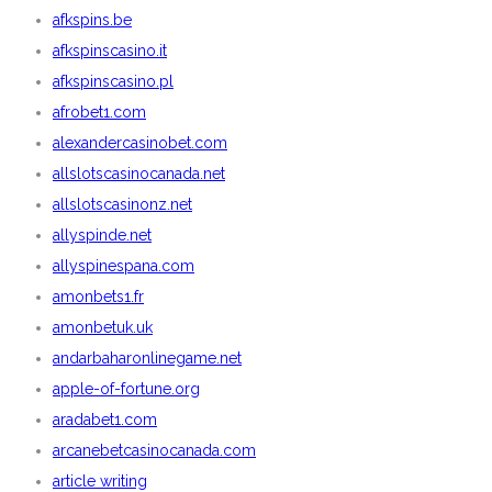
afkspins.be
afkspinscasino.it
afkspinscasino.pl
afrobet1.com
alexandercasinobet.com
allslotscasinocanada.net
allslotscasinonz.net
allyspinde.net
allyspinespana.com
amonbets1.fr
amonbetuk.uk
andarbaharonlinegame.net
apple-of-fortune.org
aradabet1.com
arcanebetcasinocanada.com
article writing