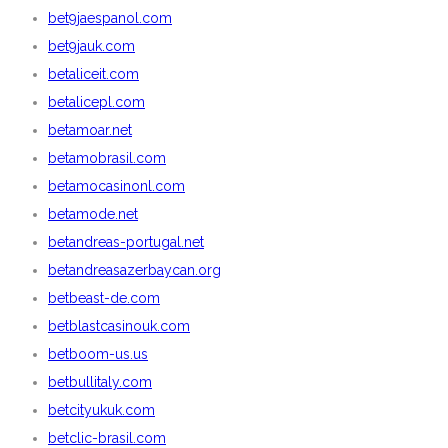
bet9jaespanol.com
bet9jauk.com
betaliceit.com
betalicepl.com
betamoar.net
betamobrasil.com
betamocasinonl.com
betamode.net
betandreas-portugal.net
betandreasazerbaycan.org
betbeast-de.com
betblastcasinouk.com
betboom-us.us
betbullitaly.com
betcityukuk.com
betclic-brasil.com