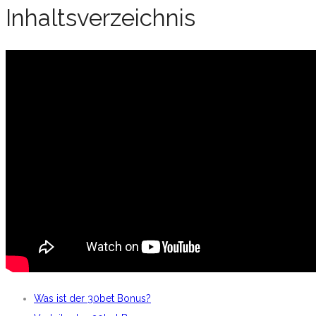
Inhaltsverzeichnis
Was ist der 30bet Bonus?