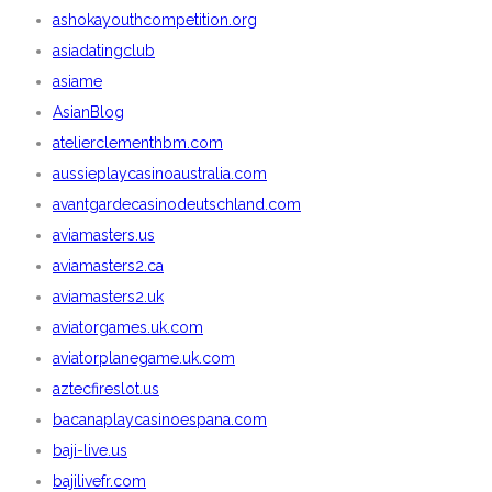
ashokayouthcompetition.org
asiadatingclub
asiame
AsianBlog
atelierclementhbm.com
aussieplaycasinoaustralia.com
avantgardecasinodeutschland.com
aviamasters.us
aviamasters2.ca
aviamasters2.uk
aviatorgames.uk.com
aviatorplanegame.uk.com
aztecfireslot.us
bacanaplaycasinoespana.com
baji-live.us
bajilivefr.com