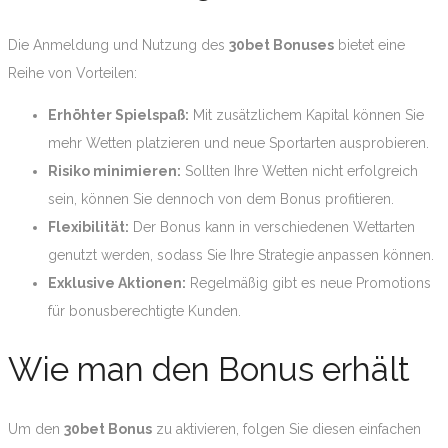
Die Anmeldung und Nutzung des
30bet Bonuses
bietet eine
Reihe von Vorteilen:
Erhöhter Spielspaß:
Mit zusätzlichem Kapital können Sie
mehr Wetten platzieren und neue Sportarten ausprobieren.
Risiko minimieren:
Sollten Ihre Wetten nicht erfolgreich
sein, können Sie dennoch von dem Bonus profitieren.
Flexibilität:
Der Bonus kann in verschiedenen Wettarten
genutzt werden, sodass Sie Ihre Strategie anpassen können.
Exklusive Aktionen:
Regelmäßig gibt es neue Promotions
für bonusberechtigte Kunden.
Wie man den Bonus erhält
Um den
30bet Bonus
zu aktivieren, folgen Sie diesen einfachen